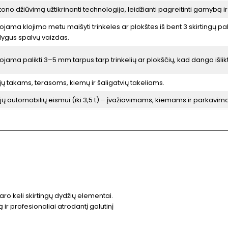
ono džiūvimą užtikrinanti technologija, leidžianti pagreitinti gamybą i
ma klojimo metu maišyti trinkeles ar plokštes iš bent 3 skirtingų p
olygus spalvų vaizdas.
ma palikti 3–5 mm tarpus tarp trinkelių ar plokščių, kad danga išliktų 
jų takams, terasoms, kiemų ir šaligatvių takeliams.
jų automobilių eismui (iki 3,5 t) – įvažiavimams, kiemams ir parkavim
daro keli skirtingų dydžių elementai.
ir profesionaliai atrodantį galutinį