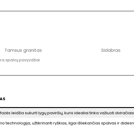
Tamsus granitas
Sidabras
ėra spalvų pavyzdžiai.
MAS
fazės leidžia sukurti lygų paviršių, kuris idealiai tinka važiuoti dviračiais
technologija, užtikrinanti ryškias, ilgai išliekančias spalvas ir didesn