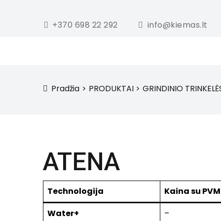
+370 698 22 292
info@kiemas.lt
Pradžia
PRODUKTAI
GRINDINIO TRINKELĖ
icon
ATENA
Technologija
Kaina su PVM
Water+
–