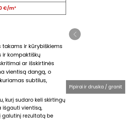
0 €/m²
ms takams ir kūrybiškiems
 ir kompaktiškų
itimai ar išskirtinės
ina vientisą dangą, o
kuriamas subtilus,
Pipirai ir druska / granit
kurį sudaro keli skirtingų
išgauti vientisą,
 galutinį rezultatą be