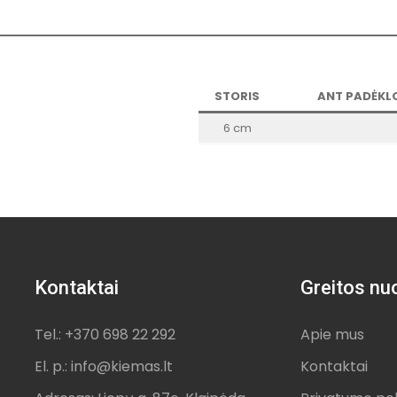
STORIS
ANT PADĖKLO
6 cm
Kontaktai
Greitos nu
Tel.: +370 698 22 292
Apie mus
El. p.: info@kiemas.lt
Kontaktai