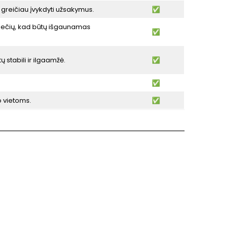
r greičiau įvykdyti užsakymus.
✅
alečių, kad būtų išgaunamas
✅
stabili ir ilgaamžė.
✅
✅
o vietoms.
✅