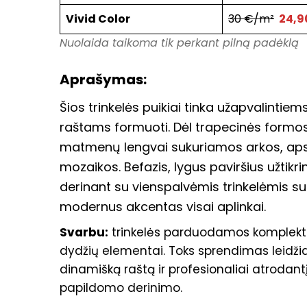
Vivid Color
30 €/m²
24,9
Nuolaida taikoma tik perkant pilną padėklą
Aprašymas:
Šios trinkelės puikiai tinka užapvalintie
raštams formuoti. Dėl trapecinės formos
matmenų lengvai sukuriamos arkos, apskr
mozaikos. Befazis, lygus paviršius užtikr
derinant su vienspalvėmis trinkelėmis su
modernus akcentas visai aplinkai.
Svarbu:
trinkelės parduodamos komplektu, 
dydžių elementai. Toks sprendimas leidžia 
dinamišką raštą ir profesionaliai atrodantį
papildomo derinimo.