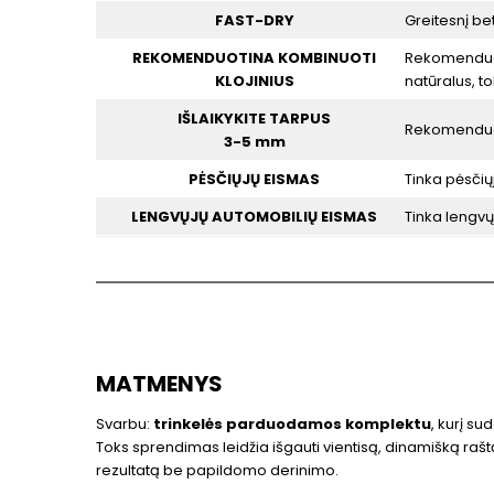
FAST-DRY
Greitesnį bet
REKOMENDUOTINA KOMBINUOTI
Rekomenduoja
KLOJINIUS
natūralus, t
IŠLAIKYKITE TARPUS
Rekomenduoja
3-5 mm
PĖSČIŲJŲ EISMAS
Tinka pėsčių
LENGVŲJŲ AUTOMOBILIŲ EISMAS
Tinka lengvų
MATMENYS
Svarbu:
trinkelės parduodamos komplektu
, kurį su
Toks sprendimas leidžia išgauti vientisą, dinamišką raštą 
rezultatą be papildomo derinimo.