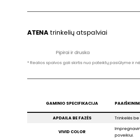
ATENA
trinkelių atspalviai
Pipirai ir druska
* Realios spalvos gali skirtis nuo pateiktų pasiūlyme ir n
GAMINIO SPECIFIKACIJA
PAAIŠKINI
APDAILA BE FAZĖS
Trinkelės be 
Impregnavimo 
VIVID COLOR
poveikiui.