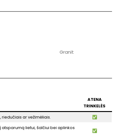
Granit
ATENA
TRINKELĖS
, riedučiais ar vežimėliais.
✅
į atsparumą lietui, šalčiui bei aplinkos
✅