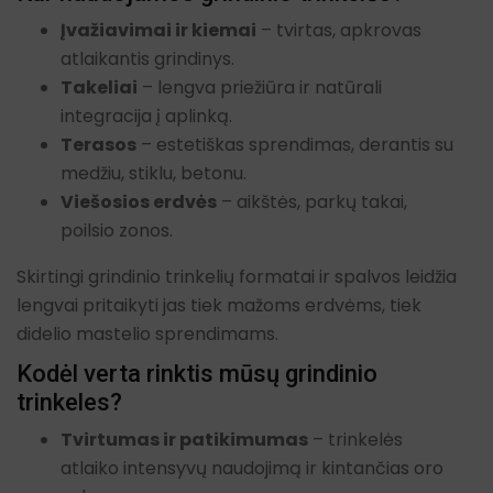
Įvažiavimai ir kiemai
– tvirtas, apkrovas
atlaikantis grindinys.
Takeliai
– lengva priežiūra ir natūrali
integracija į aplinką.
Terasos
– estetiškas sprendimas, derantis su
medžiu, stiklu, betonu.
Viešosios erdvės
– aikštės, parkų takai,
poilsio zonos.
Skirtingi grindinio trinkelių formatai ir spalvos leidžia
lengvai pritaikyti jas tiek mažoms erdvėms, tiek
didelio mastelio sprendimams.
Kodėl verta rinktis mūsų grindinio
trinkeles?
Tvirtumas ir patikimumas
– trinkelės
atlaiko intensyvų naudojimą ir kintančias oro