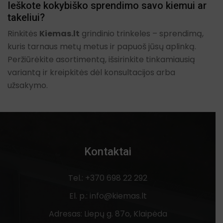
Ieškote kokybiško sprendimo savo kiemui ar
takeliui?
Rinkitės
Kiemas.lt
grindinio trinkeles – sprendimą,
kuris tarnaus metų metus ir papuoš jūsų aplinką.
Peržiūrėkite asortimentą, išsirinkite tinkamiausią
variantą ir kreipkitės dėl konsultacijos arba
užsakymo.
Kontaktai
Tel.: +370 698 22 292
El. p.: info@kiemas.lt
Adresas: Liepų g. 87o, Klaipėda