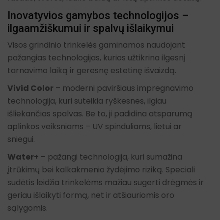
Inovatyvios gamybos technologijos –
ilgaamžiškumui ir spalvų išlaikymui
Visos grindinio trinkelės gaminamos naudojant
pažangias technologijas, kurios užtikrina ilgesnį
tarnavimo laiką ir geresnę estetinę išvaizdą.
Vivid Color
– moderni paviršiaus impregnavimo
technologija, kuri suteikia ryškesnes, ilgiau
išliekančias spalvas. Be to, ji padidina atsparumą
aplinkos veiksniams – UV spinduliams, lietui ar
sniegui.
Water+
– pažangi technologija, kuri sumažina
įtrūkimų bei kalkakmenio žydėjimo riziką. Speciali
sudėtis leidžia trinkelėms mažiau sugerti drėgmės ir
geriau išlaikyti formą, net ir atšiauriomis oro
sąlygomis.