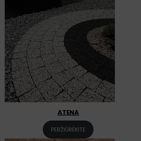
ATENA
PERŽIŪRĖKITE