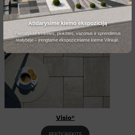
Atidarysime kiemo ekspoziciją
Pamatykite trinkeles, plokštes, vazonus ir sprendimus
realybėje – įrengtame ekspoziciniame kieme Vilniuje.
Visio®
PERŽIŪRĖKITE