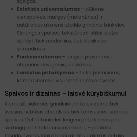
sąlygas.
Estetinis universalumas
– siūlome
vienspalves, margas (melanžines) ir
natūralaus akmens užpildo grindinio trinkeles.
Skirtingos spalvos, tekstūros ir stiliai leidžia
išpildyti tiek modernius, tiek klasikinius
sprendimus.
Funkcionalumas
– lengvai prižiūrimos,
atsparios dėvėjimuisi, neslidžios.
Lankstus pritaikymas
– tinka privačioms,
komercinėms ir visuomeninėms erdvėms.
Spalvos ir dizainas – laisvė kūrybiškumui
Kiemas.lt siūlomos grindinio trinkelės apima tiek
šviesius, subtilius atspalvius, tiek tamsesnes, sodrias
spalvas. Dėl to trinkelės lengvai pritaikomos prie
skirtingų architektūrinių elementų – pastato
fasado, tvoros, lauko baldų ar kitų aplinkos detalių.