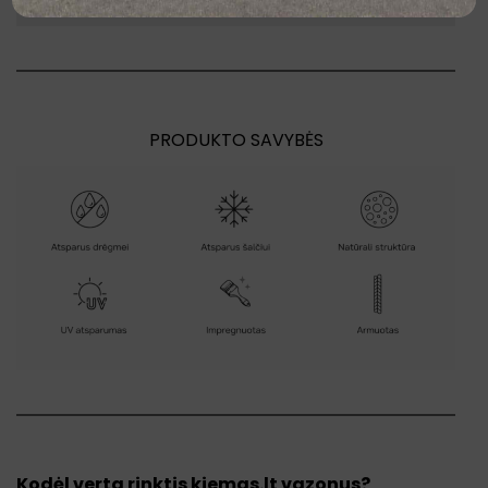
spalvų pavyzdžiai.
PRODUKTO SAVYBĖS
Kodėl verta rinktis kiemas.lt vazonus?