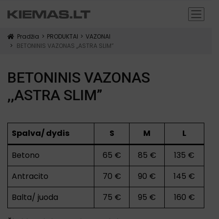
Pradžia
PRODUKTAI
VAZONAI
icon
BETONINIS VAZONAS ,,ASTRA SLIM”
BETONINIS VAZONAS
,,ASTRA SLIM”
Spalva/ dydis
S
M
L
Betono
65 €
85 €
135 €
Antracito
70 €
90 €
145 €
Balta/ juoda
75 €
95 €
160 €