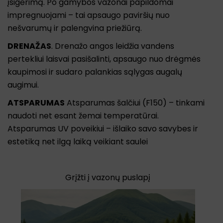
įsigėrimą. Po gamybos vazonai papildomai
impregnuojami – tai apsaugo paviršių nuo
nešvarumų ir palengvina priežiūrą.
DRENAŽAS
. Drenažo angos leidžia vandens
pertekliui laisvai pasišalinti, apsaugo nuo drėgmės
kaupimosi ir sudaro palankias sąlygas augalų
augimui.
ATSPARUMAS
Atsparumas šalčiui (F150) – tinkami
naudoti net esant žemai temperatūrai.
Atsparumas UV poveikiui – išlaiko savo savybes ir
estetiką net ilgą laiką veikiant saulei
Grįžti į vazonų puslapį