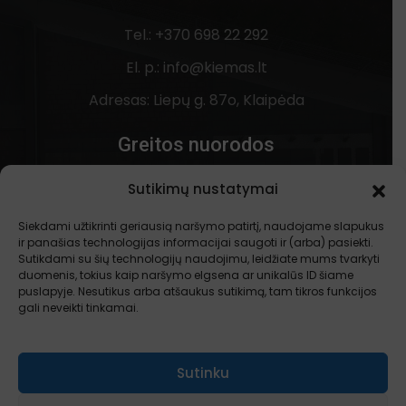
Tel.: +370 698 22 292
El. p.: info@kiemas.lt
Adresas: Liepų g. 87o, Klaipėda
Greitos nuorodos
Sutikimų nustatymai
Apie mus
Kontaktai
Siekdami užtikrinti geriausią naršymo patirtį, naudojame slapukus
ir panašias technologijas informacijai saugoti ir (arba) pasiekti.
Privatumo politika
Sutikdami su šių technologijų naudojimu, leidžiate mums tvarkyti
duomenis, tokius kaip naršymo elgsena ar unikalūs ID šiame
puslapyje. Nesutikus arba atšaukus sutikimą, tam tikros funkcijos
gali neveikti tinkamai.
Socialiniai tinklai
Sutinku
Facebook