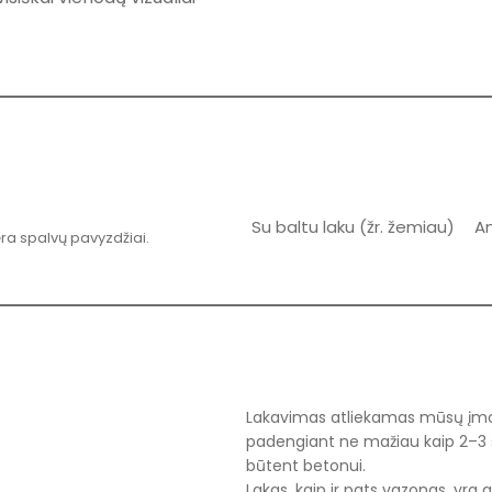
Su baltu laku (žr. žemiau)
An
ėra spalvų pavyzdžiai.
Lakavimas atliekamas mūsų įmo
padengiant ne mažiau kaip 2–3 sl
būtent betonui.
Lakas, kaip ir pats vazonas, yra 