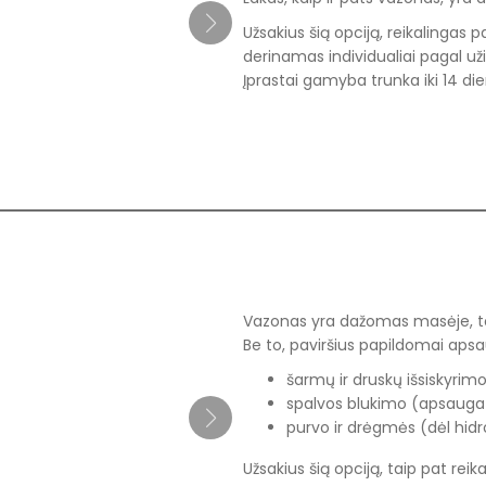
Užsakius šią opciją, reikalingas
derinamas individualiai pagal u
Įprastai gamyba trunka iki 14 die
Vazonas yra dažomas masėje, to
Be to, paviršius papildomai ap
šarmų ir druskų išsiskyrimo
spalvos blukimo (apsauga 
purvo ir drėgmės (dėl hidro
Užsakius šią opciją, taip pat rei