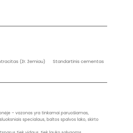
tracitas (žr. žemiau)
Standartinis cementas
nėje – vazonas yra tinkamai paruošiamas,
uoksniais specialaus, baltos spalvos lako, skirto
atsparus tiek vidaus, tiek lauko sąlygoms.