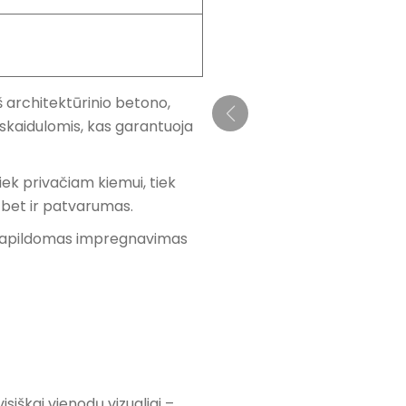
 architektūrinio betono,
r skaidulomis, kas garantuoja
iek privačiam kiemui, tiek
, bet ir patvarumas.
 papildomas impregnavimas
iškai vienodų vizualiai –