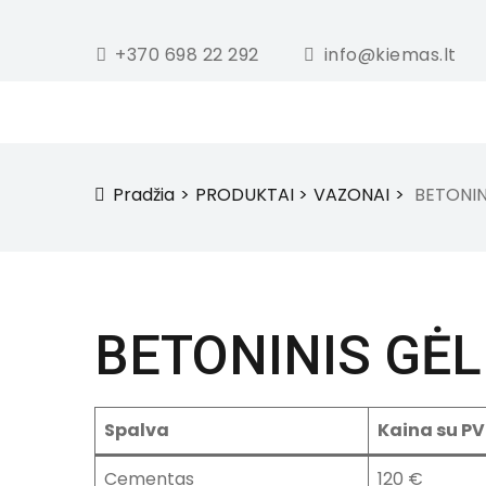
+370 698 22 292
info@kiemas.lt
Pradžia
PRODUKTAI
VAZONAI
BETONINI
icon
BETONINIS GĖL
Spalva
Kaina su P
Cementas
120 €