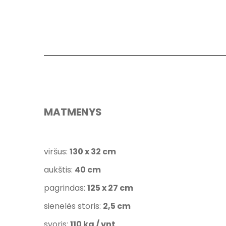
MATMENYS
viršus:
130 x 32 cm
aukštis:
40 cm
pagrindas:
125 x 27 cm
sienelės storis:
2,5 cm
svoris:
110 kg / vnt