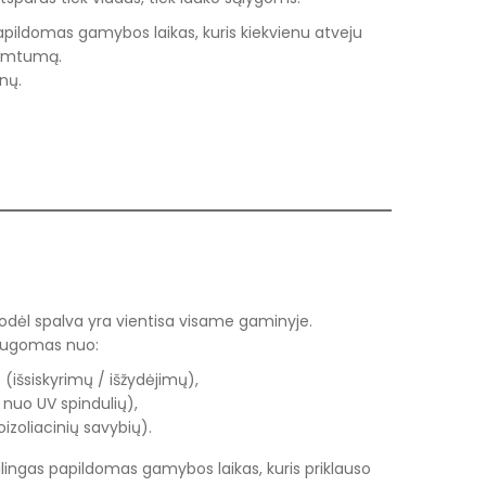
 papildomas gamybos laikas, kuris kiekvienu atveju
žimtumą.
nų.
dėl spalva yra vientisa visame gaminyje.
saugomas nuo:
 (išsiskyrimų / išžydėjimų),
nuo UV spindulių),
izoliacinių savybių).
kalingas papildomas gamybos laikas, kuris priklauso