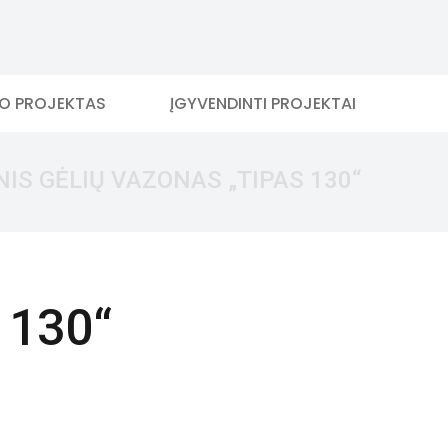
MO PROJEKTAS
ĮGYVENDINTI PROJEKTAI
IS GĖLIŲ VAZONAS „TIPAS 130“
 130“