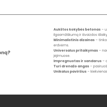
Aukštos kokybės betonas
– u
ilgaamžiškumą ir išvaizdos išla
Minimalistinis dizainas
– tinka
erdvėms.
Universalus pritaikymas
– nau
zoną?
įėjimuose.
Impregnuotas ir sandarus
– a
Turi drenažo angas
– pasiruoš
Unikalus paviršius
– kiekvienas