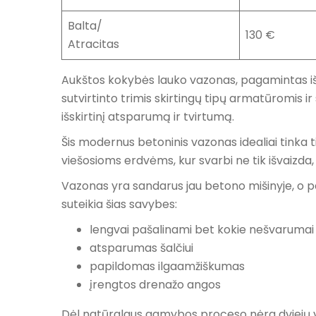
Balta/
130 €
Atracitas
Aukštos kokybės lauko vazonas, pagamintas iš
sutvirtinto trimis skirtingų tipų armatūromis i
išskirtinį atsparumą ir tvirtumą.
Šis modernus betoninis vazonas idealiai tinka t
viešosioms erdvėms, kur svarbi ne tik išvaizda
Vazonas yra sandarus jau betono mišinyje, o
suteikia šias savybes:
lengvai pašalinami bet kokie nešvarumai
atsparumas šalčiui
papildomas ilgaamžiškumas
įrengtos drenažo angos
Dėl natūralaus gamybos proceso nėra dviejų vis