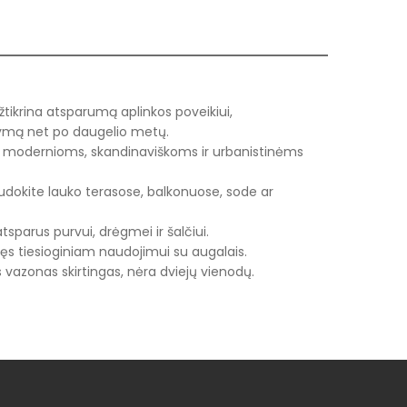
žtikrina atsparumą aplinkos poveikiui,
ikymą net po daugelio metų.
 modernioms, skandinaviškoms ir urbanistinėms
dokite lauko terasose, balkonuose, sode ar
tsparus purvui, drėgmei ir šalčiui.
ęs tiesioginiam naudojimui su augalais.
 vazonas skirtingas, nėra dviejų vienodų.