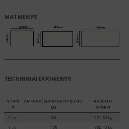
MATMENYS
TECHNINIAI DUOMENYS
STORI
ANT PADĖKLO ESANTIS KIEKIS,
PADĖKLO
S
M2
SVORIS
6 cm
9,6
1324,80 kg
8 cm
7,68
1382,40 kg