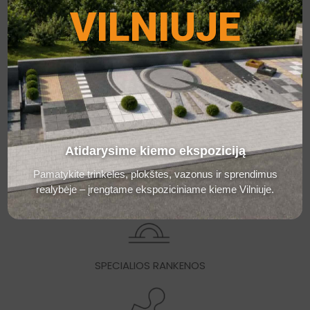
VILNIUJE
IŠLAIKYKITE TARPUS 3-5 mm
PĖSČIŲJŲ EISMAS
Atidarysime kiemo ekspoziciją
Pamatykite trinkeles, plokštes, vazonus ir sprendimus
realybėje – įrengtame ekspoziciniame kieme Vilniuje.
LENGVŲJŲ AUTOMOBILIŲ EISMAS
SPECIALIOS RANKENOS