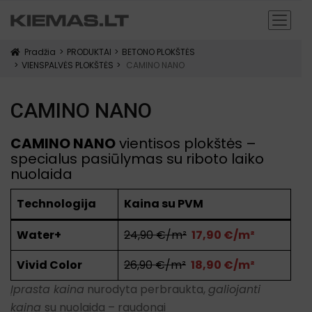
Pradžia
PRODUKTAI
BETONO PLOKŠTĖS
icon
VIENSPALVĖS PLOKŠTĖS
CAMINO NANO
CAMINO NANO
CAMINO NANO
vientisos plokštės –
specialus pasiūlymas su riboto laiko
nuolaida
Technologija
Kaina su PVM
Water+
24,90 €/m²
17,90 €/m²
Vivid Color
26,90 €/m²
18,90 €/m²
Įprasta kaina
nurodyta perbraukta,
galiojanti
kaina
su nuolaida – raudonai