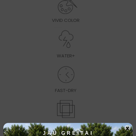
VIVID COLOR
WATER+
FAST-DRY
REKOMENDUOTINA KOMBINUOTI KLOJINIUS
x
JAU GREITAI