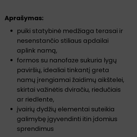
Aprašymas:
puiki statybinė medžiaga terasai ir
nesenstančio stiliaus apdailai
aplink namą,
formos su nanofaze sukuria lygų
paviršių, idealiai tinkantį greta
namų įrengiamai žaidimų aikštelei,
skirtai važinėtis dviračiu, riedučiais
ar riedlente,
įvairių dydžių elementai suteikia
galimybę įgyvendinti itin įdomius
sprendimus