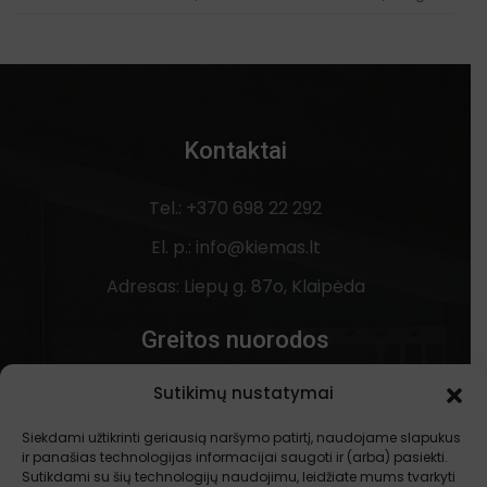
Kontaktai
Tel.: +370 698 22 292
El. p.: info@kiemas.lt
Adresas: Liepų g. 87o, Klaipėda
Greitos nuorodos
Sutikimų nustatymai
Apie mus
Kontaktai
Siekdami užtikrinti geriausią naršymo patirtį, naudojame slapukus
ir panašias technologijas informacijai saugoti ir (arba) pasiekti.
Privatumo politika
Sutikdami su šių technologijų naudojimu, leidžiate mums tvarkyti