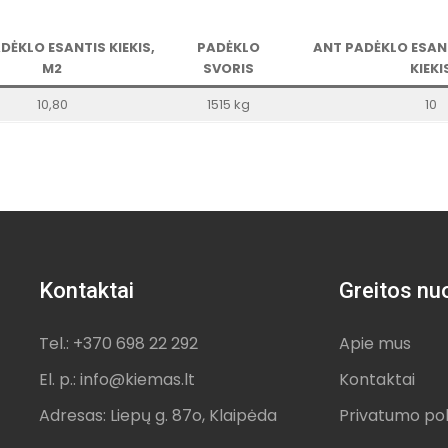
DĖKLO ESANTIS KIEKIS,
PADĖKLO
ANT PADĖKLO ESAN
M2
SVORIS
KIEKI
10,80
1515 kg
10
Kontaktai
Greitos nu
Tel.: +370 698 22 292
Apie mus
El. p.: info@kiemas.lt
Kontaktai
Adresas: Liepų g. 87o, Klaipėda
Privatumo pol