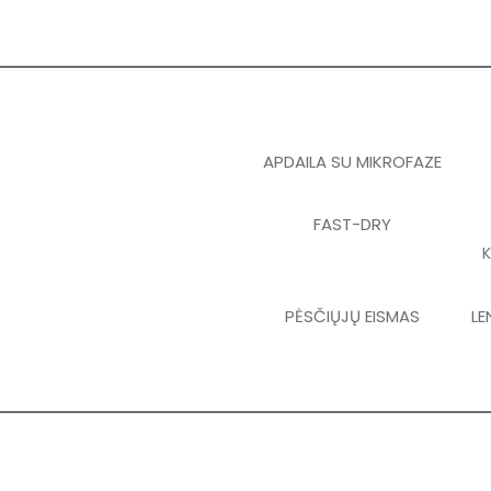
APDAILA SU MIKROFAZE
FAST-DRY
K
PĖSČIŲJŲ EISMAS
LE