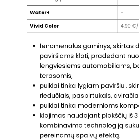
Water+
–
Vivid Color
4,90 €/
fenomenalus gaminys, skirtas d
paviršiams kloti, pradedant nuo 
lengviesiems automobiliams, b
terasomis,
puikiai tinka lygiam paviršiui, sk
riedučiais, paspirtukais, dviračia
puikiai tinka modernioms kompo
klojimas naudojant plokščių iš 
kombinavimo technologiją sukur
pereinamų spalvų efektą.