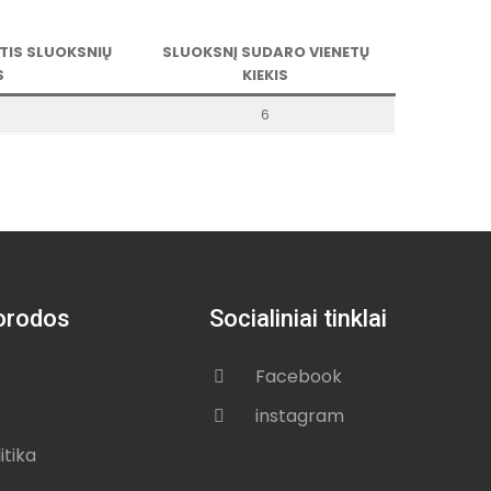
TIS SLUOKSNIŲ
SLUOKSNĮ SUDARO VIENETŲ
S
KIEKIS
6
orodos
Socialiniai tinklai
Facebook
instagram
itika