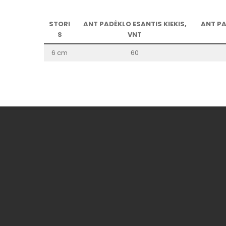
STORI
ANT PADĖKLO ESANTIS KIEKIS,
ANT PA
S
VNT
6 cm
60