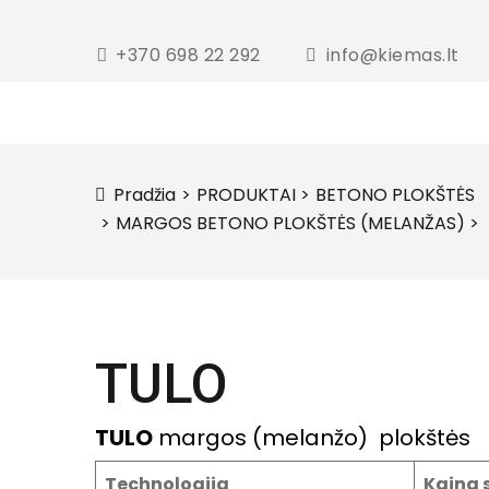
+370 698 22 292
info@kiemas.lt
Pradžia
PRODUKTAI
BETONO PLOKŠTĖS
icon
MARGOS BETONO PLOKŠTĖS (MELANŽAS)
TULO
TULO
margos (melanžo) plokštės
Technologija
Kaina 