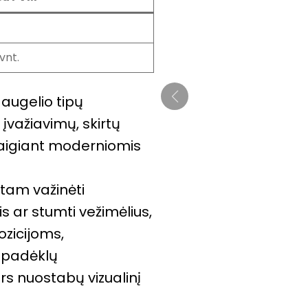
vnt.
augelio tipų
įvažiavimų, skirtų
aigiant moderniomis
irtam važinėti
is ar stumti vežimėlius,
zicijoms,
3 padėklų
s nuostabų vizualinį