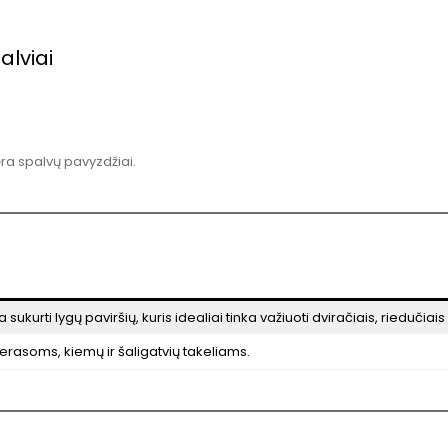
alviai
ėra spalvų pavyzdžiai.
 sukurti lygų paviršių, kuris idealiai tinka važiuoti dviračiais, riedučiais
erasoms, kiemų ir šaligatvių takeliams.