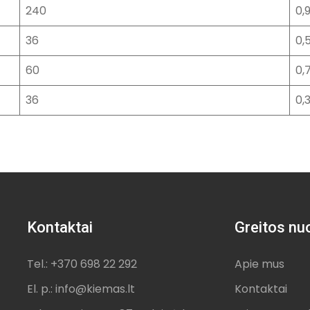
240
0,
36
0,
60
0,
36
0,
Kontaktai
Greitos nu
Tel.: +370 698 22 292
Apie mus
El. p.: info@kiemas.lt
Kontaktai