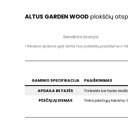
ALTUS GARDEN WOOD
plokščių atsp
Sendinta bronza
* Realios spalvos gali skirtis nuo pateiktų pasiūlyme ir n
GAMINIO SPECIFIKACIJA
PAAIŠKINIMAS
APDAILA BE FAZĖS
Trinkelės be fazės leidžia
PĖSČIŲJŲ EISMAS
Tinka pėsčiųjų takams, t