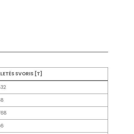
LETĖS SVORIS [T]
832
88
768
66