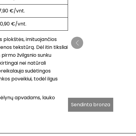
7,90 €/vnt.
10,90 €/vnt.
ės plokštės, imituojančios
nos tekstūrą. Dėl itin tiksliai
š pirmo žvilgsnio sunku
rtingai nei natūrali
eikalauja sudėtingos
nkos poveikiui, todėl ilgus
gėlynų apvadams, lauko
Sendinta bronza