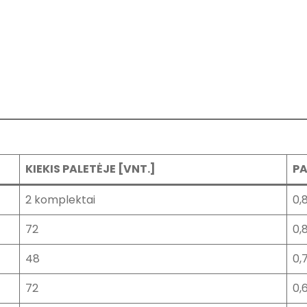
KIEKIS PALETĖJE [VNT.]
PA
2 komplektai
0,
72
0,
48
0,
72
0,