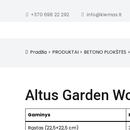
+370 698 22 292
info@kiemas.lt
Pradžia
PRODUKTAI
BETONO PLOKŠTĖS
icon
Altus Garden W
Gaminys
Rąstas (22,5×22,5 cm)