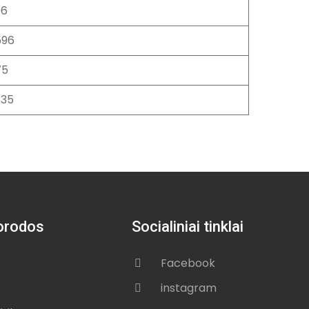
96
596
75
335
orodos
Socialiniai tinklai
Facebook
instagram