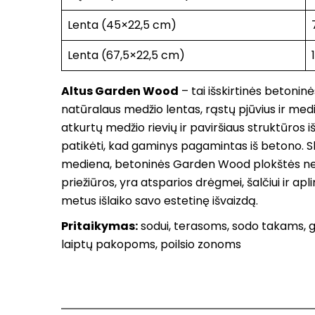
Lenta (45×22,5 cm)
Lenta (67,5×22,5 cm)
Altus Garden Wood
– tai išskirtinės betonin
natūralaus medžio lentas, rąstų pjūvius ir medie
atkurtų medžio rievių ir paviršiaus struktūros i
patikėti, kad gaminys pagamintas iš betono. Ski
mediena, betoninės Garden Wood plokštės ner
priežiūros, yra atsparios drėgmei, šalčiui ir apli
metus išlaiko savo estetinę išvaizdą.
Pritaikymas:
sodui, terasoms, sodo takams, 
laiptų pakopoms, poilsio zonoms