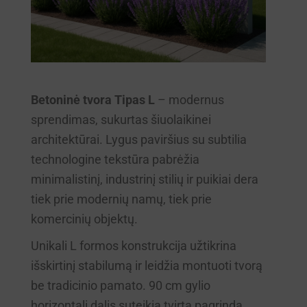
Betoninė tvora Tipas L
– modernus
sprendimas, sukurtas šiuolaikinei
architektūrai. Lygus paviršius su subtilia
technologine tekstūra pabrėžia
minimalistinį, industrinį stilių ir puikiai dera
tiek prie modernių namų, tiek prie
komercinių objektų.
Unikali L formos konstrukcija užtikrina
išskirtinį stabilumą ir leidžia montuoti tvorą
be tradicinio pamato. 90 cm gylio
horizontali dalis suteikia tvirtą pagrindą,