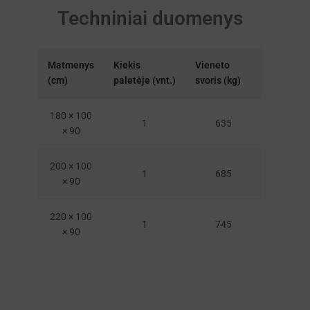
Techniniai duomenys
Matmenys
Kiekis
Vieneto
(cm)
paletėje (vnt.)
svoris (kg)
180 × 100
1
635
× 90
200 × 100
1
685
× 90
220 × 100
1
745
× 90