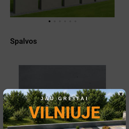
Spalvos
x
JAU GREITAI
VILNIUJE
Švelni pilka