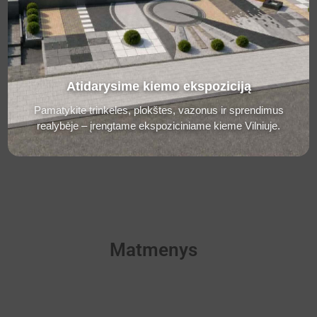
Atidarysime kiemo ekspoziciją
Pamatykite trinkeles, plokštes, vazonus ir sprendimus
realybėje – įrengtame ekspoziciniame kieme Vilniuje.
Mėnulio pilka
Matmenys