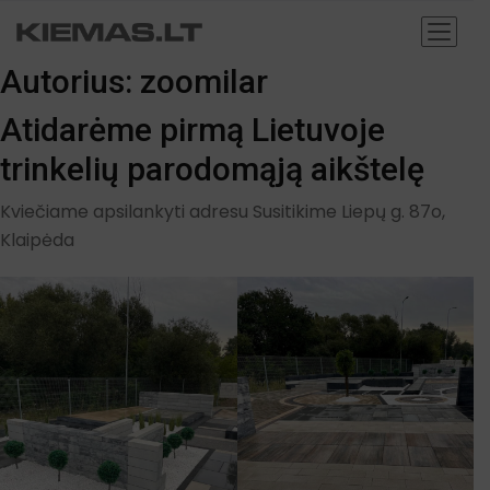
Autorius:
zoomilar
Atidarėme pirmą Lietuvoje
trinkelių parodomąją aikštelę
Kviečiame apsilankyti adresu Susitikime Liepų g. 87o,
Klaipėda