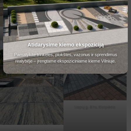
Liepų g. 87o, Klaipėda
Liepų g. 87o, Klaipėda
Atidarysime kiemo ekspoziciją
Pamatykite trinkeles, plokštes, vazonus ir sprendimus
realybėje – įrengtame ekspoziciniame kieme Vilniuje.
Liepų g. 87o, Klaipėda