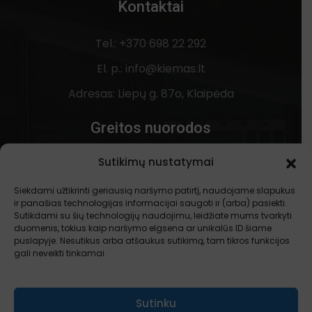
Kontaktai
Tel.: +370 698 22 292
El. p.: info@kiemas.lt
Adresas: Liepų g. 87o, Klaipėda
Greitos nuorodos
Sutikimų nustatymai
Apie mus
Kontaktai
Siekdami užtikrinti geriausią naršymo patirtį, naudojame slapukus
ir panašias technologijas informacijai saugoti ir (arba) pasiekti.
Privatumo politika
Sutikdami su šių technologijų naudojimu, leidžiate mums tvarkyti
duomenis, tokius kaip naršymo elgsena ar unikalūs ID šiame
puslapyje. Nesutikus arba atšaukus sutikimą, tam tikros funkcijos
gali neveikti tinkamai.
Socialiniai tinklai
Sutinku
Facebook